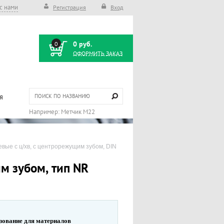
с нами
Регистрация
Вход
0 руб.
0
ОФОРМИТЬ ЗАКАЗ
Я
вые с ц/хв, с центрорежущим зубом, DIN 
м зубом, тип NR
зование для материалов