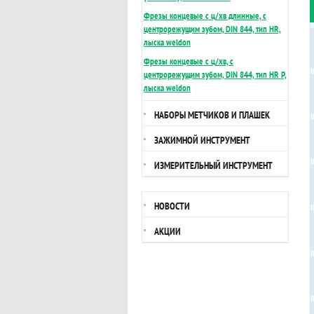
Фрезы концевые с ц/хв длинные, с
центрорежущим зубом, DIN 844, тип HR,
лыска weldon
Предзаказ
Фрезы концевые с ц/хв, с
центрорежущим зубом, DIN 844, тип HR P,
лыска weldon
Предзаказ
НАБОРЫ МЕТЧИКОВ И ПЛАШЕК
Предзаказ
ЗАЖИМНОЙ ИНСТРУМЕНТ
ИЗМЕРИТЕЛЬНЫЙ ИНСТРУМЕНТ
Предзаказ
НОВОСТИ
Предзаказ
АКЦИИ
Предзаказ