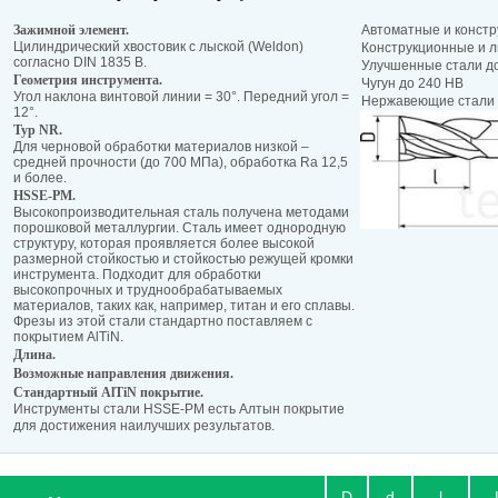
Зажимной элемент.
Автоматные и констр
Цилиндрический хвостовик с лыской (Weldon)
Конструкционные и л
согласно DIN 1835 B.
Улучшенные стали д
Геометрия инструмента.
Чугун до 240 HB
Угол наклона винтовой линии = 30°. Передний угол =
Нержавеющие стали 
12°.
Typ NR
.
Для черновой обработки материалов низкой –
средней прочности (до 700 МПа), обработка Ra 12,5
и более.
HSSE-PM.
Высокопроизводительная сталь получена методами
порошковой металлургии. Сталь имеет однородную
структуру, которая проявляется более высокой
размерной стойкостью и стойкостью режущей кромки
инструмента. Подходит для обработки
высокопрочных и труднообрабатываемых
материалов, таких как, например, титан и его сплавы.
Фрезы из этой стали стандартно поставляем с
покрытием AlTiN.
Длина.
Возможные направления движения.
Стандартный AlTiN покрытие.
Инструменты стали HSSE-PM есть Алтын покрытие
для достижения наилучших результатов.
D
d
l