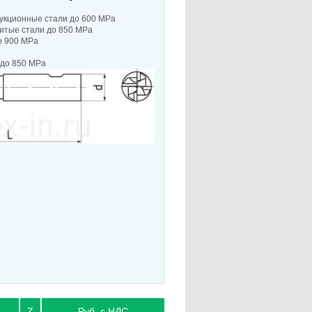
укционные стали до 600 MPa
итые стали до 850 MPa
о 900 MPa
до 850 МPа
L
Z
Руб. с НДС