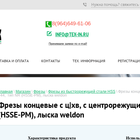
Нужна помощь? свяжитесь 
8(964)649-61-06
INFO@TEX-IN.RU
Принимаем заявки по e-mail!
ТАВКА И ОПЛАТА
КОНТАКТЫ
ТЕХ. ИНФОРМАЦИЯ
РЕГИСТРАЦИ
Главная
 \ 
Магазин
 \ 
Фрезы
 \ 
Фрезы из быстрорежущей стали HSS
 \ 
Фрезы конце
844,  тип NR (HSSE-PM), лыска weldon
Фрезы концевые с ц|хв, с центрорежущи
(HSSE-PM), лыска weldon
Характеристика продукта
Исполь