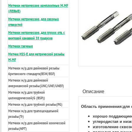
Метчики метрические комплектные М,МF
(ЛЕВЫЕ)
Метчики метрические, для свозных
отверстий
Метчики метрические, для глухих отв. с
винтовой канавкой 35 градусов
Метчики гаечные
Метчик HSS-E для метрической резьбы
М,MF
Метчики м/р,для дюймовой резьбы
британского стандарта(BSW/BSF)
Метчики м/р,для дюймовой
американской резьбы(UNC/UNF/UNEF)
Описание
Метчики м/р,для трубной
цилиндрической(G (BSP))
Метчики м/р,для трубной резьбы(PG)
Область применения:для
Метчики м/р,для трапецеидальной
хорошо поддающиес
резьбы(Tr)
углеродистая и низ
Метчики м/р,для дюймовой конической
изготовление сквоз
резьбы(NPT)