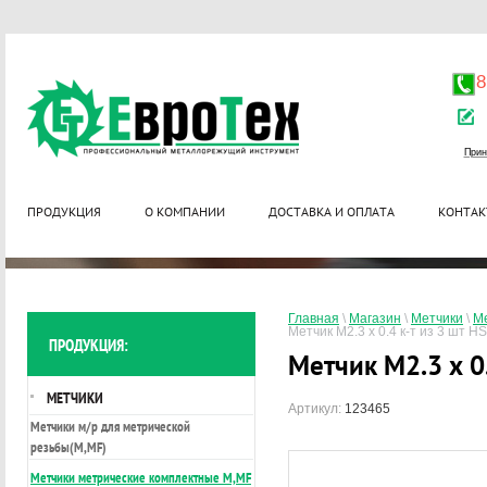
8
Прин
ПРОДУКЦИЯ
О КОМПАНИИ
ДОСТАВКА И ОПЛАТА
КОНТАК
Главная
 \ 
Магазин
 \ 
Метчики
 \ 
Ме
Метчик М2.3 x 0.4 к-т из 3 шт H
ПРОДУКЦИЯ:
Метчик М2.3 x 0.
МЕТЧИКИ
Артикул:
123465
Метчики м/р для метрической
резьбы(М,MF)
Метчики метрические комплектные М,МF