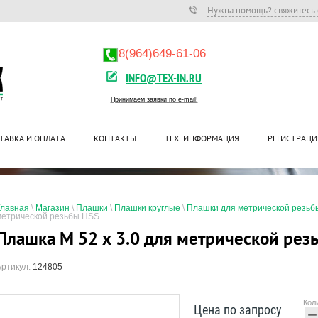
Нужна помощь? свяжитесь 
8(964)649-61-06
INFO@TEX-IN.RU
Принимаем заявки по e-mail!
ТАВКА И ОПЛАТА
КОНТАКТЫ
ТЕХ. ИНФОРМАЦИЯ
РЕГИСТРАЦИ
Главная
 \ 
Магазин
 \ 
Плашки
 \ 
Плашки круглые
 \ 
Плашки для метрической резьб
метрической резьбы HSS
Плашка М 52 x 3.0 для метрической рез
Артикул:
124805
Кол
Цена по запросу
−