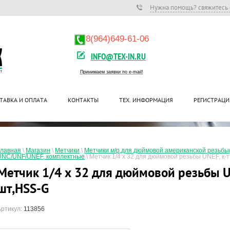
Нужна помощь? свяжитесь 
8(964)649-61-06
INFO@TEX-IN.RU
Принимаем заявки по e-mail!
ТАВКА И ОПЛАТА
КОНТАКТЫ
ТЕХ. ИНФОРМАЦИЯ
РЕГИСТРАЦИ
Главная
 \ 
Магазин
 \ 
Метчики
 \ 
Метчики м/р,для дюймовой американской резьб
UNC/UNF/UNEF, комплектные
 \ 
Метчик 1/4 x 32 для дюймовой резьбы UNEF, к-т
Метчик 1/4 x 32 для дюймовой резьбы UN
шт,HSS-G
Артикул:
113856