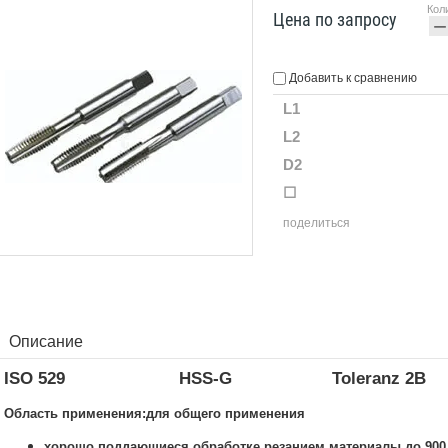
Кол
Цена по запросу
−
Добавить к сравнению
L1
L2
D2
☐
поделиться
Описание
ISO 529
HSS-G
Toleranz 2B
Область применения:для общего применения
хорошо поддающиеся обработке резанием материалы до 900