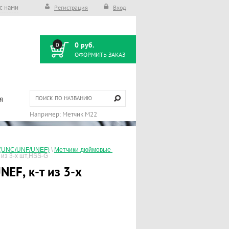
с нами
Регистрация
Вход
0 руб.
0
ОФОРМИТЬ ЗАКАЗ
Я
ы(UNC/UNF/UNEF)
 \ 
Метчики дюймовые 
 из 3-х шт,HSS-G
EF, к-т из 3-х