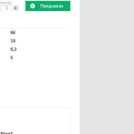
ичество:
Предзаказ
+
66
19
6,3
5
 N/мм2