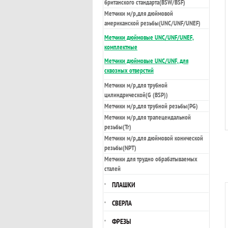
британского стандарта(BSW/BSF)
Метчики м/р,для дюймовой
американской резьбы(UNC/UNF/UNEF)
Метчики дюймовые UNC/UNF/UNEF,
комплектные
Метчики дюймовые UNC/UNF, для
сквозных отверстий
Метчики м/р,для трубной
цилиндрической(G (BSP))
Метчики м/р,для трубной резьбы(PG)
Метчики м/р,для трапецеидальной
резьбы(Tr)
Метчики м/р,для дюймовой конической
резьбы(NPT)
Метчики для трудно обрабатываемых
сталей
ПЛАШКИ
СВЕРЛА
ФРЕЗЫ